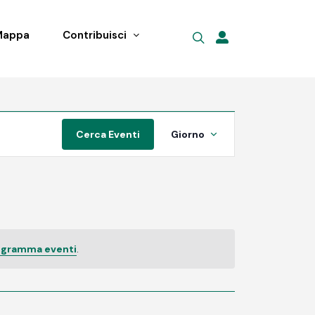
Mappa
Contribuisci
Evento
Cerca Eventi
Giorno
Viste
Navigazione
rogramma eventi
.