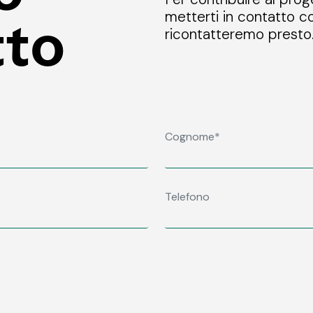
metterti in contatto co
tto
ricontatteremo presto