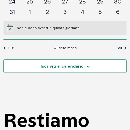
0
0
0
0
0
0
0
24
25
26
27
28
29
30
eventi
eventi
eventi
eventi
eventi
eventi
event
0
0
0
0
0
0
0
31
1
2
3
4
5
6
eventi
eventi
eventi
eventi
eventi
eventi
event
Non ci sono eventi in questa giornata.
Notice
Lug
Questo mese
Set
Iscriviti al calendario
Restiamo