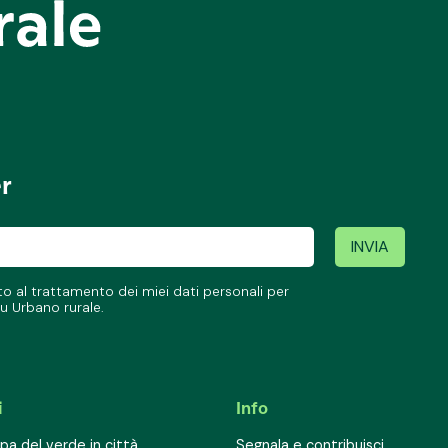
er
 al trattamento dei miei dati personali per
u Urbano rurale.
i
Info
a del verde in città
Segnala e contribuisci