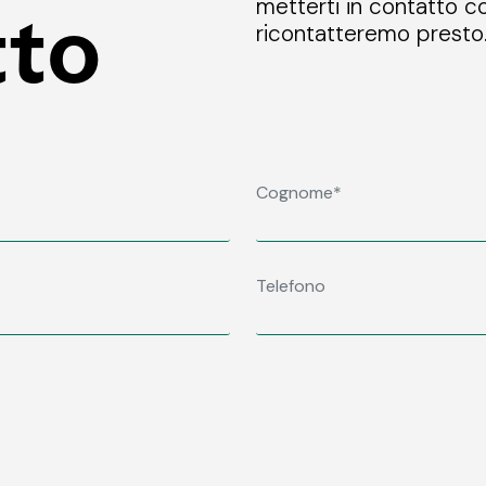
metterti in contatto co
tto
ricontatteremo presto