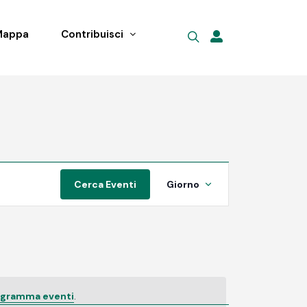
Mappa
Contribuisci
Evento
Cerca Eventi
Giorno
Viste
Navigazione
rogramma eventi
.