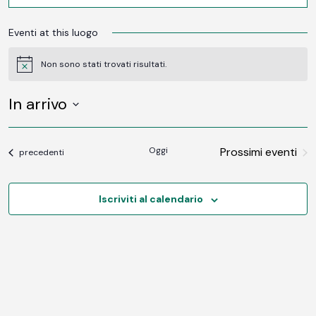
Eventi at this luogo
Non sono stati trovati risultati.
Notice
In arrivo
SELEZIONA
LA
DATA.
Oggi
Prossimi eventi
Eventi
precedenti
Iscriviti al calendario