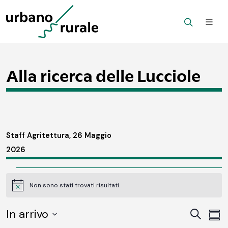
Alla ricerca delle Lucciole
Staff Agritettura, 26 Maggio
2026
Eventi
Non sono stati trovati risultati.
Notice
In arrivo
Ev
Eventi
Cerca
Somm
SELECT