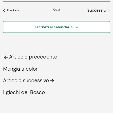
Vi
Ricerc
DATE.
Na
Eventi
Oggi
successivi
Eventi
e
Previous
viste
Iscriviti al calendario
Navig
Articolo precedente
Navigazione
articoli
Mangia a colori!
Articolo successivo
I giochi del Bosco