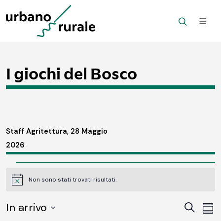
I giochi del Bosco
Staff Agritettura, 28 Maggio
2026
Eventi
Non sono stati trovati risultati.
Notice
In arrivo
Ev
Eventi
Cerca
Somm
SELECT