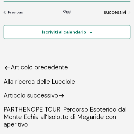
Vi
Ricerc
DATE.
Na
Eventi
Oggi
successivi
Eventi
e
Previous
viste
Iscriviti al calendario
Navig
Articolo precedente
Navigazione
articoli
Alla ricerca delle Lucciole
Articolo successivo
PARTHENOPE TOUR: Percorso Esoterico dal
Monte Echia all’Isolotto di Megaride con
aperitivo