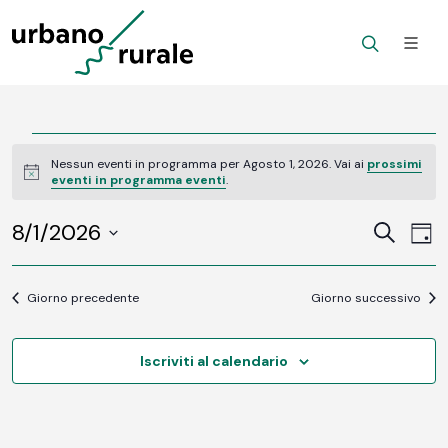
Eventi
Nessun eventi in programma per Agosto 1, 2026. Vai ai
prossimi
Notice
eventi in programma eventi
.
for
8/1/2026
Ev
Agosto
Eventi
Cerca
Gior
Vi
SELEZIONA
Ricerc
1,
LA
Na
DATA.
Giorno precedente
Giorno successivo
e
2026
viste
Iscriviti al calendario
Navig