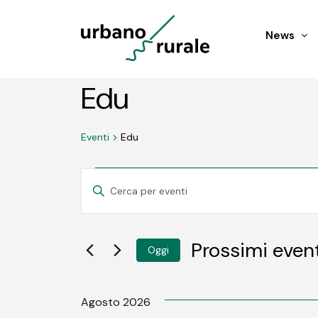
News
Edu
Eventi
Edu
Eventi
Eventi
INSERISCI
PAROLA
Ricerca
CHIAVE.
CERCA
EVENTI
e
Prossimi even
Oggi
PER
PAROLA
SELEZIONA
viste
CHIAVE.
LA
DATA.
Agosto 2026
Navigazione