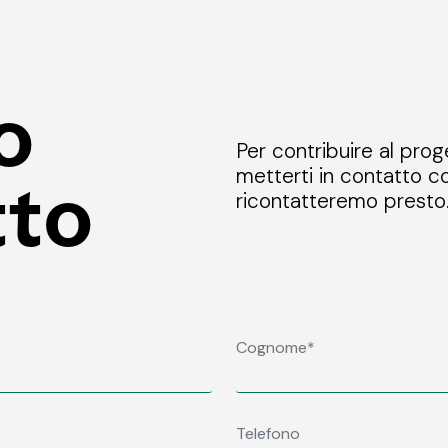
o
Per contribuire al prog
metterti in contatto co
tto
ricontatteremo presto