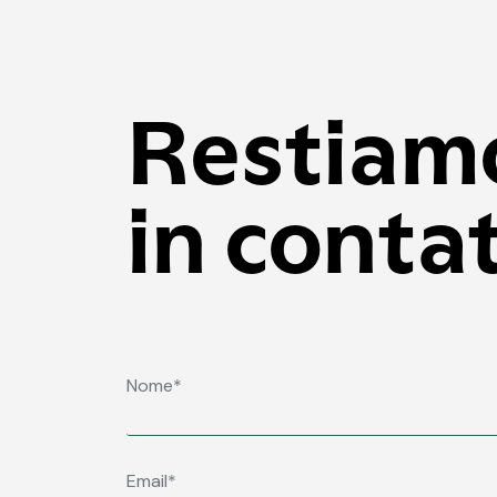
Restiam
in conta