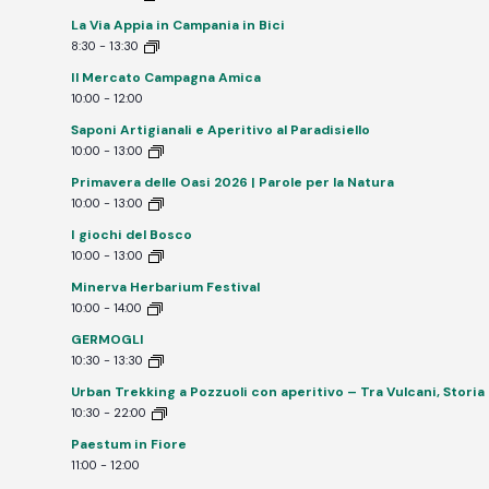
La Via Appia in Campania in Bici
8:30
-
13:30
Il Mercato Campagna Amica
10:00
-
12:00
Saponi Artigianali e Aperitivo al Paradisiello
10:00
-
13:00
Primavera delle Oasi 2026 | Parole per la Natura
10:00
-
13:00
I giochi del Bosco
10:00
-
13:00
Minerva Herbarium Festival
10:00
-
14:00
GERMOGLI
10:30
-
13:30
Urban Trekking a Pozzuoli con aperitivo – Tra Vulcani, Storia
10:30
-
22:00
Paestum in Fiore
11:00
-
12:00