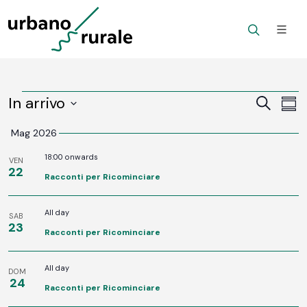
Eventi
In arrivo
Ev
Eventi
Cerca
Somm
Vi
SELECT
Ricerc
Mag 2026
DATE.
Na
e
18:00 onwards
VEN
22
viste
Racconti per Ricominciare
Navig
All day
SAB
23
Racconti per Ricominciare
All day
DOM
24
Racconti per Ricominciare