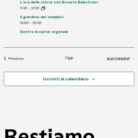
L’ora delle storie con Rosario Balestrieri
11:30
-
21:00
Il giardino dei semplici
16:00
-
20:00
Dentro la carne vegetale
Eventi
Oggi
successivi
Eventi
Previous
Iscriviti al calendario
Restiamo